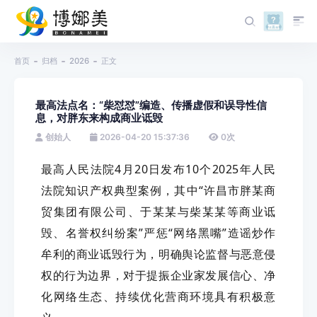
首页
归档
2026
正文
最高法点名：“柴怼怼”编造、传播虚假和误导性信
息，对胖东来构成商业诋毁
创始人
2026-04-20 15:37:36
0
次
最高人民法院4月20日发布10个2025年人民
法院知识产权典型案例，其中“许昌市胖某商
贸集团有限公司、于某某与柴某某等商业诋
毁、名誉权纠纷案”严惩“网络黑嘴”造谣炒作
牟利的商业诋毁行为，明确舆论监督与恶意侵
权的行为边界，对于提振企业家发展信心、净
化网络生态、持续优化营商环境具有积极意